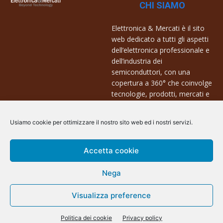
CHI SIAMO
Elettronica & Mercati è il sito
web dedicato a tutti gli aspetti
dell’elettronica professionale e
dell’industria dei
semiconduttori, con una
copertura a 360° che coinvolge
tecnologie, prodotti, mercati e
aziende.
Usiamo cookie per ottimizzare il nostro sito web ed i nostri servizi.
Contatti:
info@arscommunication.it
Accetta cookie
Nega
Visualizza preference
@ArsCommunication 2023
Politica dei cookie
Privacy policy