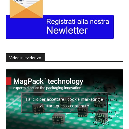
Video in evidenza
Texas
Instruments
raddoppia la
Fai clic per accettare i cookie marketing e
densità con i
moduli di
abilitare questo contenuto
potenza con
tecnologia
MagPack.