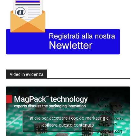
Video in evidenza
Texas
Instruments
raddoppia la
Fai clic per accettare i cookie marketing e
densità con i
moduli di
abilitare questo contenuto
potenza con