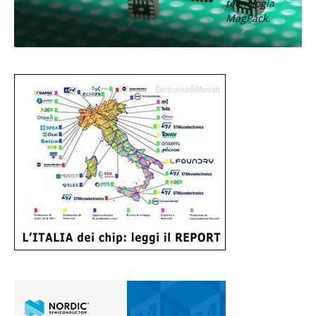
tecnologia
MagPack.