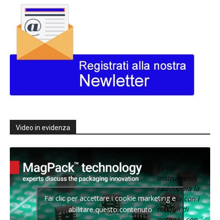
Video in evidenza
Texas
Instruments
raddoppia la
Fai clic per accettare i cookie marketing e
densità con i
moduli di
abilitare questo contenuto
potenza con