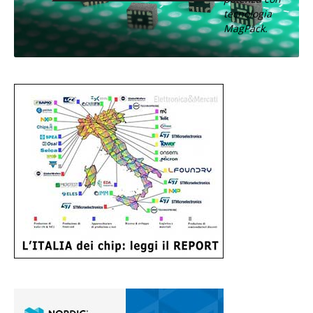
tecnologia
MagPack.