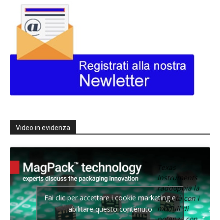
Video in evidenza
Texas
Instruments
raddoppia la
Fai clic per accettare i cookie marketing e
densità con i
moduli di
abilitare questo contenuto
potenza con