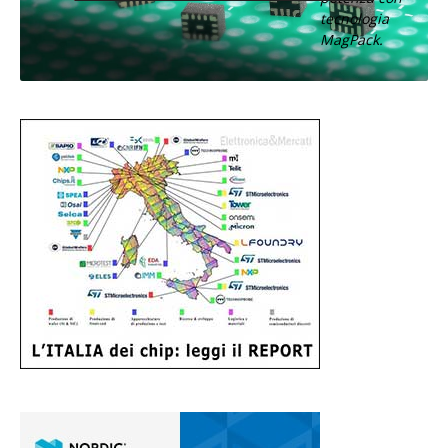
tecnologia
MagPack.