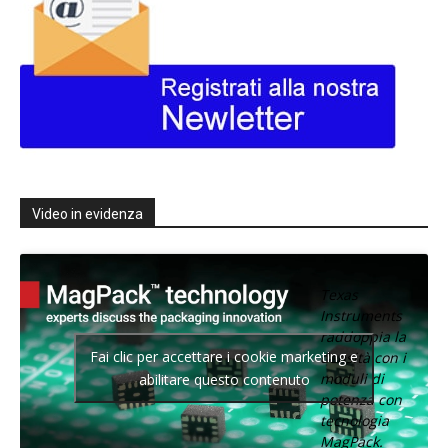
Video in evidenza
Texas
Instruments
raddoppia la
Fai clic per accettare i cookie marketing e
densità con i
moduli di
abilitare questo contenuto
potenza con
tecnologia
MagPack.