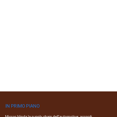
IN PRIMO PIANO
Micron blinda la supply chain dell’automotive: accordi