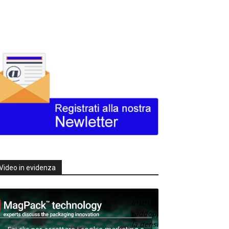
Video in evidenza
Texas
Instruments
raddoppia
la densità