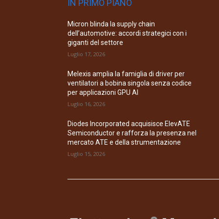
IN PRIMO PIANO
Micron blinda la supply chain
dell’automotive: accordi strategici con i
giganti del settore
Luglio 17, 2026
Melexis amplia la famiglia di driver per
ventilatori a bobina singola senza codice
per applicazioni GPU AI
Luglio 16, 2026
Diodes Incorporated acquisisce ElevATE
Semiconductor e rafforza la presenza nel
mercato ATE e della strumentazione
Luglio 15, 2026