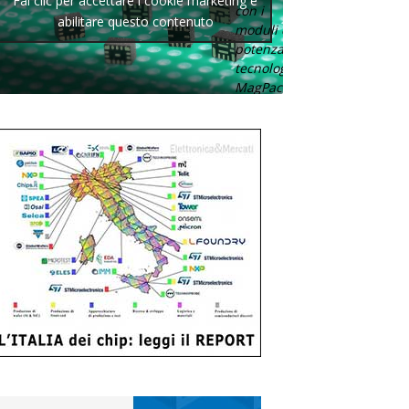
Fai clic per accettare i cookie marketing e
con i
abilitare questo contenuto
moduli di
potenza con
tecnologia
MagPack.