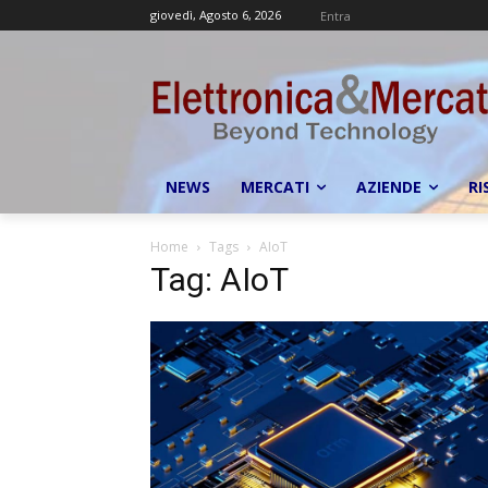
giovedì, Agosto 6, 2026
Entra
NEWS
MERCATI
AZIENDE
RI
Home
Tags
AIoT
Tag: AIoT