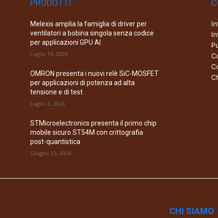
PRODOTTI
C
In
Melexis amplia la famiglia di driver per
ventilatori a bobina singola senza codice
In
per applicazioni GPU AI
Pu
Luglio 16, 2026
Co
Co
OMRON presenta i nuovi relè SiC-MOSFET
Ch
per applicazioni di potenza ad alta
tensione e di test
Luglio 2, 2026
STMicroelectronics presenta il primo chip
mobile sicuro ST54M con crittografia
post-quantistica
Giugno 25, 2026
CHI SIAMO