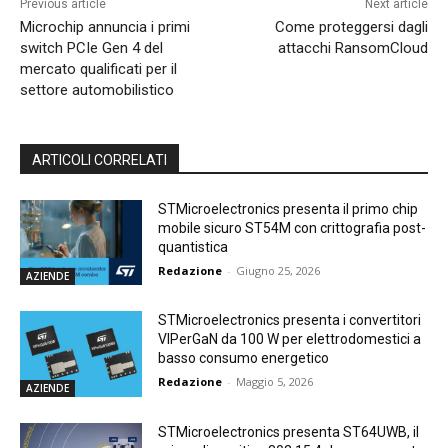
Previous article
Next article
Microchip annuncia i primi
Come proteggersi dagli
switch PCIe Gen 4 del
attacchi RansomCloud
mercato qualificati per il
settore automobilistico
ARTICOLI CORRELATI
STMicroelectronics presenta il primo chip
mobile sicuro ST54M con crittografia post-
quantistica
Redazione
-
Giugno 25, 2026
AZIENDE
STMicroelectronics presenta i convertitori
VIPerGaN da 100 W per elettrodomestici a
basso consumo energetico
Redazione
-
Maggio 5, 2026
AZIENDE
STMicroelectronics presenta ST64UWB, il