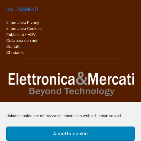
COLLEGAMENTI
Informativa Pivacy
Informativa Cookies
Pubblicità - ADV
Collabora con noi
Contatti
Chi siamo
Elettronica & Mercati è il sito web dedicato a tutti gli aspetti
dell’elettronica professionale e dell’industria dei semiconduttori, con
Usiamo cookie per ottimizzare il nostro sito web ed i nostri servizi.
una copertura a 360° che coinvolge tecnologie, prodotti, mercati e
aziende.
Accetta cookie
Contatti:
info@arscommunication.it