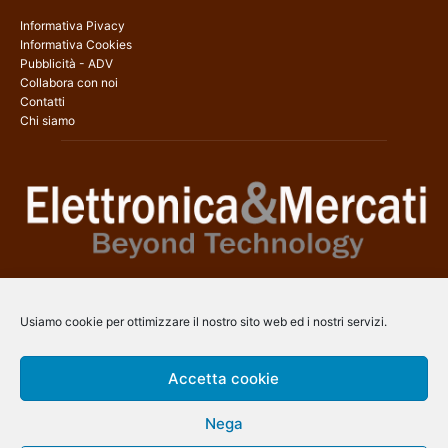
Informativa Pivacy
Informativa Cookies
Pubblicità - ADV
Collabora con noi
Contatti
Chi siamo
Elettronica & Mercati è il sito web dedicato a tutti gli aspetti
dell’elettronica professionale e dell’industria dei semiconduttori, con
Usiamo cookie per ottimizzare il nostro sito web ed i nostri servizi.
una copertura a 360° che coinvolge tecnologie, prodotti, mercati e
aziende.
Accetta cookie
Contatti:
info@arscommunication.it
Nega
SEGUICI