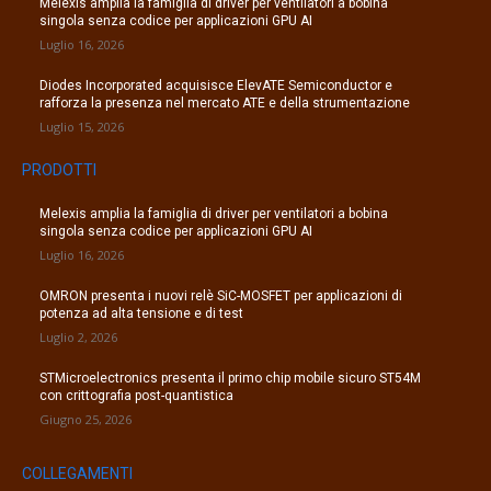
Melexis amplia la famiglia di driver per ventilatori a bobina
singola senza codice per applicazioni GPU AI
Luglio 16, 2026
Diodes Incorporated acquisisce ElevATE Semiconductor e
rafforza la presenza nel mercato ATE e della strumentazione
Luglio 15, 2026
PRODOTTI
Melexis amplia la famiglia di driver per ventilatori a bobina
singola senza codice per applicazioni GPU AI
Luglio 16, 2026
OMRON presenta i nuovi relè SiC-MOSFET per applicazioni di
potenza ad alta tensione e di test
Luglio 2, 2026
STMicroelectronics presenta il primo chip mobile sicuro ST54M
con crittografia post-quantistica
Giugno 25, 2026
COLLEGAMENTI