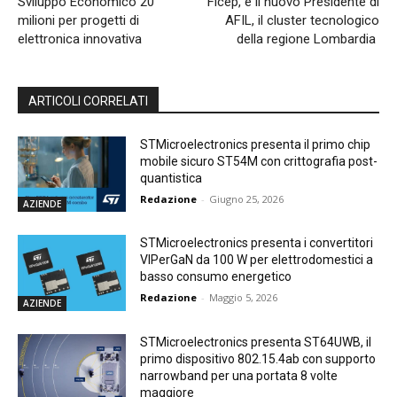
Sviluppo Economico 20
Ficep, è il nuovo Presidente di
milioni per progetti di
AFIL, il cluster tecnologico
elettronica innovativa
della regione Lombardia
ARTICOLI CORRELATI
STMicroelectronics presenta il primo chip
mobile sicuro ST54M con crittografia post-
quantistica
Redazione
-
Giugno 25, 2026
AZIENDE
STMicroelectronics presenta i convertitori
VIPerGaN da 100 W per elettrodomestici a
basso consumo energetico
Redazione
-
Maggio 5, 2026
AZIENDE
STMicroelectronics presenta ST64UWB, il
primo dispositivo 802.15.4ab con supporto
narrowband per una portata 8 volte
maggiore