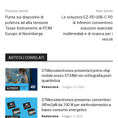
Previous article
Next article
Punta sui dispositivi di
Le soluzioni EZ-PD USB-C PD
potenza ad alta tensione
di Infineon consentono
Texas Instruments al PCIM
soluzioni avanzate
Europe di Norimberga
multimediali e di ricarica per i
veicoli
ARTICOLI CORRELATI
STMicroelectronics presenta il primo chip
mobile sicuro ST54M con crittografia post-
quantistica
Redazione
-
Giugno 25, 2026
AZIENDE
STMicroelectronics presenta i convertitori
VIPerGaN da 100 W per elettrodomestici a
basso consumo energetico
Redazione
-
Maggio 5, 2026
AZIENDE