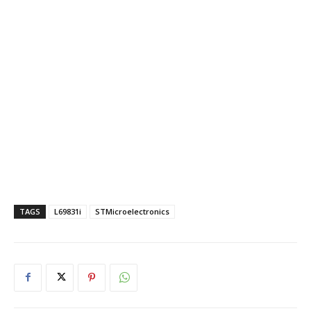
TAGS
L69831i
STMicroelectronics