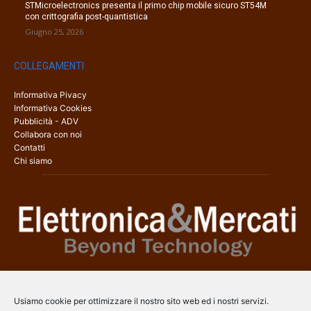
STMicroelectronics presenta il primo chip mobile sicuro ST54M
con crittografia post-quantistica
Giugno 25, 2026
COLLEGAMENTI
Informativa Pivacy
Informativa Cookies
Pubblicità - ADV
Collabora con noi
Contatti
Chi siamo
Elettronica & Mercati è il sito web dedicato a tutti gli aspetti
dell’elettronica professionale e dell’industria dei semiconduttori, con
Usiamo cookie per ottimizzare il nostro sito web ed i nostri servizi.
una copertura a 360° che coinvolge tecnologie, prodotti, mercati e