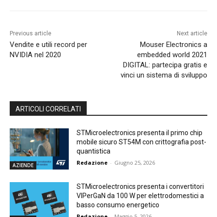
Previous article
Next article
Vendite e utili record per
Mouser Electronics a
NVIDIA nel 2020
embedded world 2021
DIGITAL: partecipa gratis e
vinci un sistema di sviluppo
ARTICOLI CORRELATI
STMicroelectronics presenta il primo chip
mobile sicuro ST54M con crittografia post-
quantistica
Redazione
-
Giugno 25, 2026
AZIENDE
STMicroelectronics presenta i convertitori
VIPerGaN da 100 W per elettrodomestici a
basso consumo energetico
Redazione
-
Maggio 5, 2026