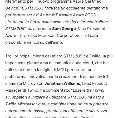
riferimento per il nuovo programma Azure Certified
Device. “
L’STM32U5 fornisce un’eccellente piattaforma
per fornire servizi Azure IoT tramite Azure RTOS
sfruttando le funzionalità avanzate del microcontrollore
STM32U5
“, ha affermato
Sam George
, Vice President,
Azure IoT presso Microsoft Corporation. Il kit sarà
disponibile nel corso dell’anno.
Tra i principali clienti del micro STM32U5 c’è Twilio, la più
importante piattaforma di comunicazione cloud, che ha
utilizzato questa famiglia di MCU per creare una
piattaforma innovativa per la creazione di dispositivi IoT
chiamata Microvisor.
Jonathan Williams
, Lead Product
Manager di Twilio, ha commentato: “
Essere tra i primi
sviluppatori a iniziare a utilizzare STM32U5 ha dato a
Twilio Microvisor quella combinazione unica di potenza
estremamente bassa, prestazioni efficienti e sicurezza
informatica avanzata richiesta dai clienti Twilio
“.