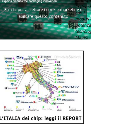
raddoppia
la densità
Fai clic per accettare i cookie marketing e
con i
abilitare questo contenuto
moduli di
potenza con
tecnologia
MagPack.