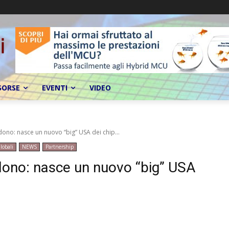
SORSE
EVENTI
VIDEO
ono: nasce un nuovo “big” USA dei chip...
lobali
NEWS
Partnership
dono: nasce un nuovo “big” USA