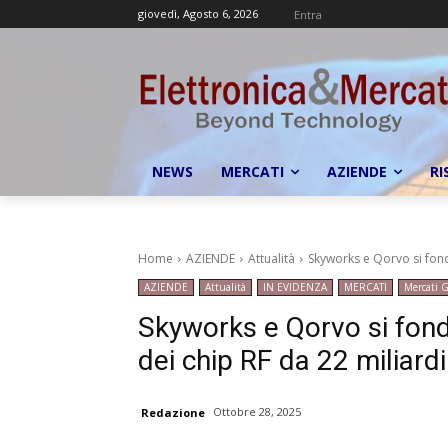
giovedì, Agosto 6, 2026
Entra
NEWS
MERCATI
AZIENDE
RI
Home
AZIENDE
Attualità
Skyworks e Qorvo si fond
AZIENDE
Attualità
IN EVIDENZA
MERCATI
Mercati G
Skyworks e Qorvo si fon
dei chip RF da 22 miliardi
Ottobre 28, 2025
Redazione