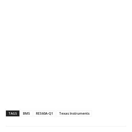
TAGS
BMS
RES60A-Q1
Texas Instruments