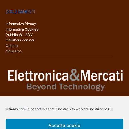
COLLEGAMENTI
Informativa Pivacy
Informativa Cookies
Pubblicità - ADV
Collabora con noi
Contatti
Chi siamo
Elettronica & Mercati è il sito web dedicato a tutti gli aspetti
dell’elettronica professionale e dell’industria dei semiconduttori, con
Usiamo cookie per ottimizzare il nostro sito web ed i nostri servizi.
una copertura a 360° che coinvolge tecnologie, prodotti, mercati e
aziende.
Accetta cookie
Contatti:
info@arscommunication.it