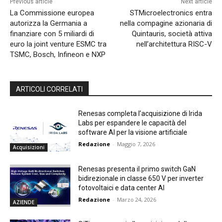
Previous article
Next article
La Commissione europea
STMicroelectronics entra
autorizza la Germania a
nella compagine azionaria di
finanziare con 5 miliardi di
Quintauris, società attiva
euro la joint venture ESMC tra
nell’architettura RISC-V
TSMC, Bosch, Infineon e NXP
ARTICOLI CORRELATI
Renesas completa l’acquisizione di Irida
Labs per espandere le capacità del
software AI per la visione artificiale
Redazione
-
Maggio 7, 2026
Acquisizioni
Renesas presenta il primo switch GaN
bidirezionale in classe 650 V per inverter
fotovoltaici e data center AI
Redazione
-
Marzo 24, 2026
AZIENDE