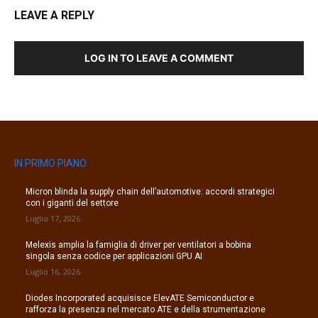
LEAVE A REPLY
LOG IN TO LEAVE A COMMENT
IN PRIMO PIANO
Micron blinda la supply chain dell’automotive: accordi strategici
con i giganti del settore
Luglio 17, 2026
Melexis amplia la famiglia di driver per ventilatori a bobina
singola senza codice per applicazioni GPU AI
Luglio 16, 2026
Diodes Incorporated acquisisce ElevATE Semiconductor e
rafforza la presenza nel mercato ATE e della strumentazione