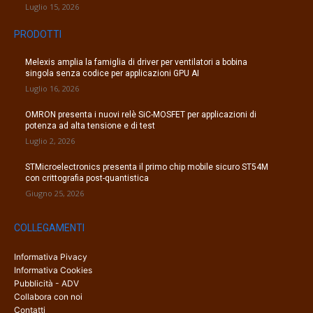
Luglio 15, 2026
PRODOTTI
Melexis amplia la famiglia di driver per ventilatori a bobina
singola senza codice per applicazioni GPU AI
Luglio 16, 2026
OMRON presenta i nuovi relè SiC-MOSFET per applicazioni di
potenza ad alta tensione e di test
Luglio 2, 2026
STMicroelectronics presenta il primo chip mobile sicuro ST54M
con crittografia post-quantistica
Giugno 25, 2026
COLLEGAMENTI
Informativa Pivacy
Informativa Cookies
Pubblicità - ADV
Collabora con noi
Contatti