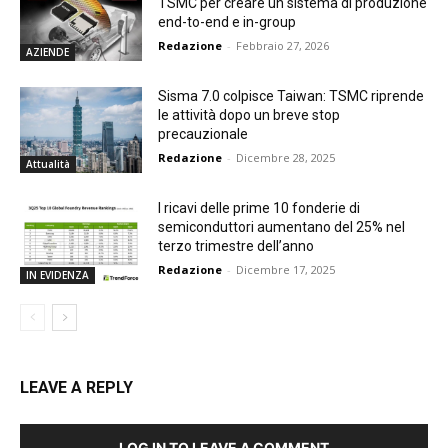
TSMC per creare un sistema di produzione
end-to-end e in-group
Redazione
-
Febbraio 27, 2026
AZIENDE
Sisma 7.0 colpisce Taiwan: TSMC riprende
le attività dopo un breve stop
precauzionale
Redazione
-
Dicembre 28, 2025
Attualità
I ricavi delle prime 10 fonderie di
semiconduttori aumentano del 25% nel
terzo trimestre dell’anno
Redazione
-
Dicembre 17, 2025
IN EVIDENZA
LEAVE A REPLY
LOG IN TO LEAVE A COMMENT