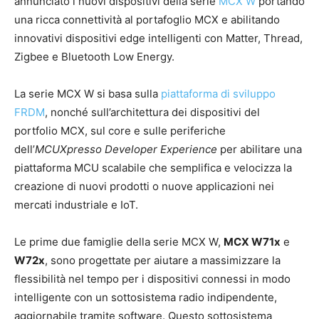
annunciato i nuovi dispositivi della serie
MCX W
portando
una ricca connettività al portafoglio MCX e abilitando
innovativi dispositivi edge intelligenti con Matter, Thread,
Zigbee e Bluetooth Low Energy.
La serie MCX W si basa sulla
piattaforma di sviluppo
FRDM
, nonché sull’architettura dei dispositivi del
portfolio MCX, sul core e sulle periferiche
dell’
MCUXpresso Developer Experience
per abilitare una
piattaforma MCU scalabile che semplifica e velocizza la
creazione di nuovi prodotti o nuove applicazioni nei
mercati industriale e IoT.
Le prime due famiglie della serie MCX W,
MCX W71x
e
W72x
, sono progettate per aiutare a massimizzare la
flessibilità nel tempo per i dispositivi connessi in modo
intelligente con un sottosistema radio indipendente,
aggiornabile tramite software. Questo sottosistema