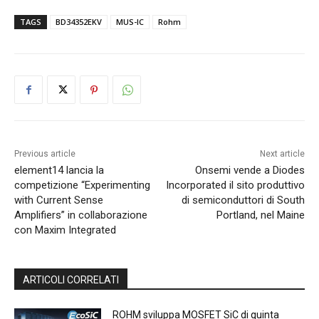
TAGS
BD34352EKV
MUS-IC
Rohm
Previous article
Next article
element14 lancia la
Onsemi vende a Diodes
competizione “Experimenting
Incorporated il sito produttivo
with Current Sense
di semiconduttori di South
Amplifiers” in collaborazione
Portland, nel Maine
con Maxim Integrated
ARTICOLI CORRELATI
ROHM sviluppa MOSFET SiC di quinta