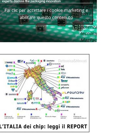
raddoppia
la densità
Fai clic per accettare i cookie marketing e
con i
abilitare questo contenuto
moduli di
potenza con
tecnologia
MagPack.