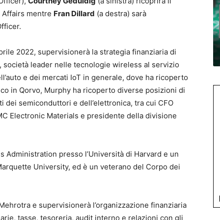
Officer),
Courtney Geduldig
(a sinistra) ricoprirà il
c Affairs mentre
Fran Dillard
(a destra) sarà
fficer.
prile 2022, supervisionerà la strategia finanziaria di
società leader nelle tecnologie wireless al servizio
ll’auto e dei mercati IoT in generale, dove ha ricoperto
rico in Qorvo, Murphy ha ricoperto diverse posizioni di
i dei semiconduttori e dell’elettronica, tra cui CFO
Electronic Materials e presidente della divisione
 Administration presso l’Università di Harvard e un
arquette University, ed è un veterano del Corpo dei
Mehrotra e supervisionerà l’organizzazione finanziaria
rie, tasse, tesoreria, audit interno e relazioni con gli