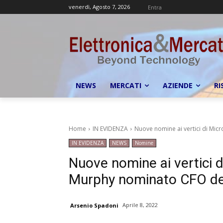
venerdì, Agosto 7, 2026
Entra
NEWS
MERCATI
AZIENDE
RI
Home
IN EVIDENZA
Nuove nomine ai vertici di Mic
IN EVIDENZA
NEWS
Nomine
Nuove nomine ai vertici 
Murphy nominato CFO del
Aprile 8, 2022
Arsenio Spadoni