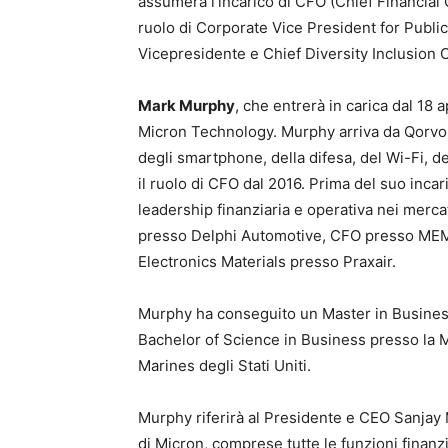
assumerà l’incarico di CFO (Chief Financial 
ruolo di Corporate Vice President for Publi
Vicepresidente e Chief Diversity Inclusion O
Mark Murphy
, che entrerà in carica dal 18 a
Micron Technology. Murphy arriva da Qorvo, 
degli smartphone, della difesa, del Wi-Fi, de
il ruolo di CFO dal 2016. Prima del suo inca
leadership finanziaria e operativa nei mercat
presso Delphi Automotive, CFO presso MEMC 
Electronics Materials presso Praxair.
Murphy ha conseguito un Master in Business
Bachelor of Science in Business presso la M
Marines degli Stati Uniti.
Murphy riferirà al Presidente e CEO Sanjay 
di Micron, comprese tutte le funzioni finanzia