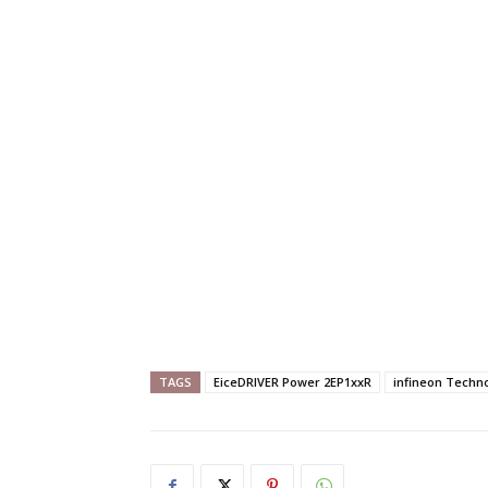
TAGS
EiceDRIVER Power 2EP1xxR
infineon Techn