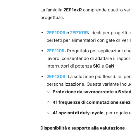
La famiglia
2EP1xxR
comprende quattro vari
progettuali:
2EP100R
e
2EP101R
: Ideali per progett
perfetti per alimentatori con gate driver
2EP110R
: Progettato per applicazioni ch
lavoro, consentendo di adattare il rapporto
interruttori di potenza
SiC
e
GaN
.
2EP130R
: La soluzione più flessibile, p
personalizzazione. Questa variante inclu
Protezione da sovracorrente a 5 stad
41 frequenze di commutazione selezi
41 opzioni di duty-cycle
, per regolar
Disponibilità e supporto alla valutazione