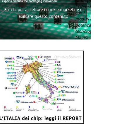
raddoppia
la densità
Fai clic per accettare i cookie marketing e
con i
abilitare questo contenuto
moduli di
potenza con
tecnologia
MagPack.