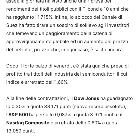
asset; la giornata ha visto anche una ripresa dei
rendimenti dei titoli pubblici con il T-bond a 10 anni che
ha raggiunto l’1,715%. Infine, lo sblocco del Canale di
Suez ha fatto tirare un sospiro di sollievo agli investitori
che temevano un peggioramento della catena di
approvvigionamento globale ed un aumento del prezzo
del petrolio, prezzo che, in ogni caso, è salito ancora.
Dopo il forte balzo di venerdì, c’è stata qualche presa di
profitto tra i titoli dell’industria dei semiconduttori il cui
indice è arretrato dell’1,66%.
Alla fine delle contrattazioni, il
Dow Jones
ha guadagnato
lo 0,30% a quota 33.171 punti (nuovo record assoluto),
l’
S&P 500
ha perso lo 0,087% a quota 3.971 punti e il
Nasdaq Composite
è arretrato dello 0,60% a quota
13.059 punti.