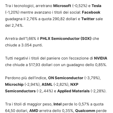
Tra i tecnologici, arretrano
Microsoft
(-0,52%) e
Tesla
(-1,20%) mentre avanzano i titoli dei social:
Facebook
guadagna il 2,76% a quota 290,82 dollari e
Twitter
sale
del 2,74%.
Arretra dell’1,66% il
PHLX Semiconductor (SOX)
che
chiude a 3.054 punti.
Tutti negativi i titoli del paniere con l’eccezione di
NVIDIA
che chiude a 517,93 dollari con un guadagno dello 0,85%.
Perdono più dell’indice,
ON Semiconductor
(-3,79%),
Microchip
(-2,94%),
ASML
(-2,82%),
NXP
Semiconductors
(-2,.44%) e
Applied Materials
(-2,28%).
Tra i titoli di maggior peso,
Intel
perde lo 0,57% a quota
64,50 dollari,
AMD
arretra dello 0,35%,
Qualcomm
perde