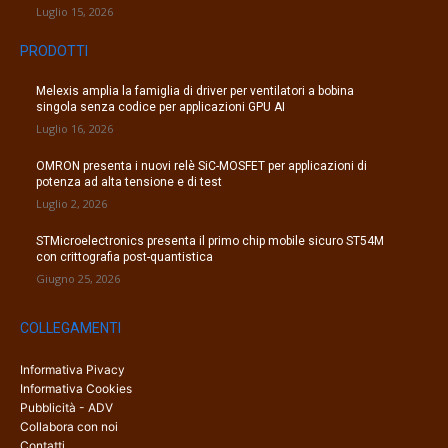
Luglio 15, 2026
PRODOTTI
Melexis amplia la famiglia di driver per ventilatori a bobina
singola senza codice per applicazioni GPU AI
Luglio 16, 2026
OMRON presenta i nuovi relè SiC-MOSFET per applicazioni di
potenza ad alta tensione e di test
Luglio 2, 2026
STMicroelectronics presenta il primo chip mobile sicuro ST54M
con crittografia post-quantistica
Giugno 25, 2026
COLLEGAMENTI
Informativa Pivacy
Informativa Cookies
Pubblicità - ADV
Collabora con noi
Contatti