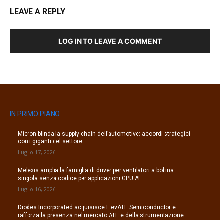
LEAVE A REPLY
LOG IN TO LEAVE A COMMENT
IN PRIMO PIANO
Micron blinda la supply chain dell’automotive: accordi strategici
con i giganti del settore
Luglio 17, 2026
Melexis amplia la famiglia di driver per ventilatori a bobina
singola senza codice per applicazioni GPU AI
Luglio 16, 2026
Diodes Incorporated acquisisce ElevATE Semiconductor e
rafforza la presenza nel mercato ATE e della strumentazione