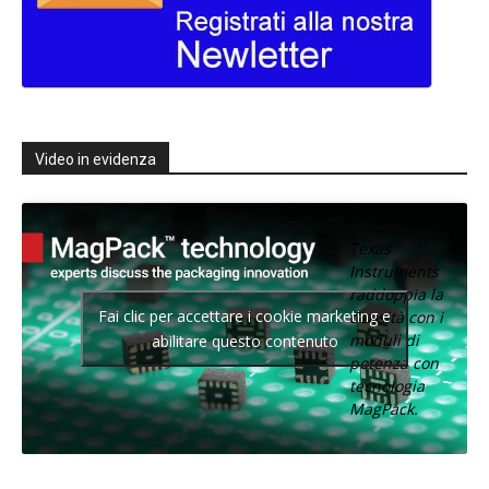
Video in evidenza
Texas
Instruments
raddoppia la
Fai clic per accettare i cookie marketing e
densità con i
moduli di
abilitare questo contenuto
potenza con
tecnologia
MagPack.