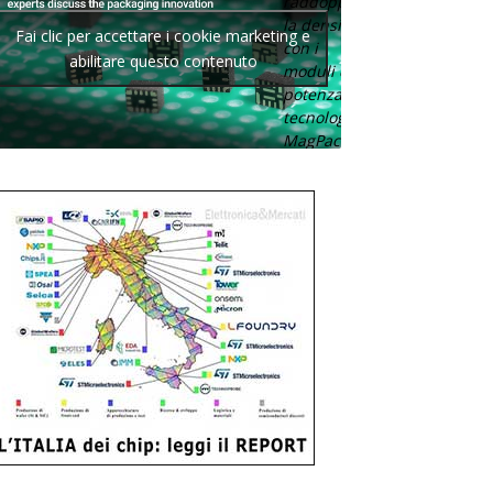
raddoppia
la densità
Fai clic per accettare i cookie marketing e
con i
abilitare questo contenuto
moduli di
potenza con
tecnologia
MagPack.