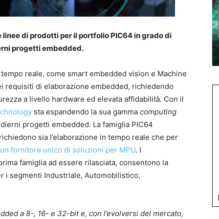
nee di prodotti per il portfolio PIC64 in grado di
ierni progetti embedded.
o in tempo reale, come smart embedded vision e Machine
ei requisiti di elaborazione embedded, richiedendo
ezza a livello hardware ed elevata affidabilità. Con il
echnology
sta espandendo la sua gamma
computing
odierni progetti embedded. La famiglia PIC64
ichiedono sia l’elaborazione in tempo reale che per
un fornitore unico di soluzioni per MPU
. I
 prima famiglia ad essere rilasciata, consentono la
r i segmenti Industriale, Automobilistico,
ded a 8-, 16- e 32-bit e, con l’evolversi del mercato,