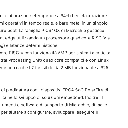
i di elaborazione eterogenee a 64-bit ed elaborazione
mi operativi in tempo reale, e bare metal in un singolo
cure boot. La famiglia PIC64GX di Microchip gestisce i
gent edge utilizzando un processore quad core RISC-V a
) e latenze deterministiche.
re RISC-V con funzionalità AMP per sistemi a criticità
tral Processing Unit) quad core compatibile con Linux,
ler e una cache L2 flessibile da 2 MB funzionante a 625
di piedinatura con i dispositivi FPGA SoC PolarFire di
ità nello sviluppo di soluzioni embedded. Inoltre, il
strumenti e software di supporto di Microchip, di facile
i per aiutare a configurare, sviluppare, eseguire il