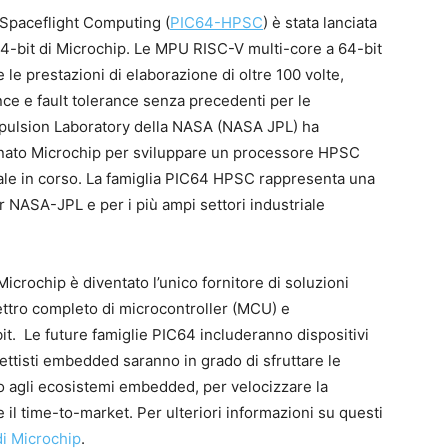
Spaceflight Computing (
PIC64-HPSC
) è stata lanciata
64-bit di Microchip. Le MPU RISC-V multi-core a 64-bit
e prestazioni di elaborazione di oltre 100 volte,
ance e fault tolerance senza precedenti per le
Propulsion Laboratory della NASA (NASA JPL) ha
onato Microchip per sviluppare un processore HPSC
ale in corso. La famiglia PIC64 HPSC rappresenta una
 NASA-JPL e per i più ampi settori industriale
icrochip è diventato l’unico fornitore di soluzioni
ttro completo di microcontroller (MCU) e
it. Le future famiglie PIC64 includeranno dispositivi
ettisti embedded saranno in grado di sfruttare le
io agli ecosistemi embedded, per velocizzare la
e il time-to-market. Per ulteriori informazioni su questi
di Microchip
.