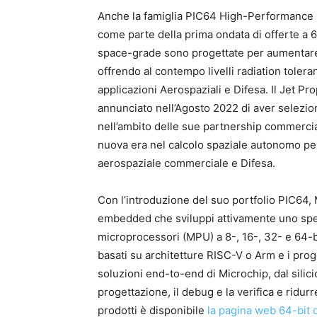
Anche la famiglia PIC64 High-Performance 
come parte della prima ondata di offerte a 
space-grade sono progettate per aumentare l
offrendo al contempo livelli radiation toler
applicazioni Aerospaziali e Difesa. Il Jet 
annunciato nell’Agosto 2022 di aver selezi
nell’ambito delle sue partnership commerci
nuova era nel calcolo spaziale autonomo per
aerospaziale commerciale e Difesa.
Con l’introduzione del suo portfolio PIC64, M
embedded che sviluppi attivamente uno spe
microprocessori (MPU) a 8-, 16-, 32- e 64-b
basati su architetture RISC-V o Arm e i prog
soluzioni end-to-end di Microchip, dal silic
progettazione, il debug e la verifica e ridurr
prodotti è disponibile
la pagina web 64-bit 