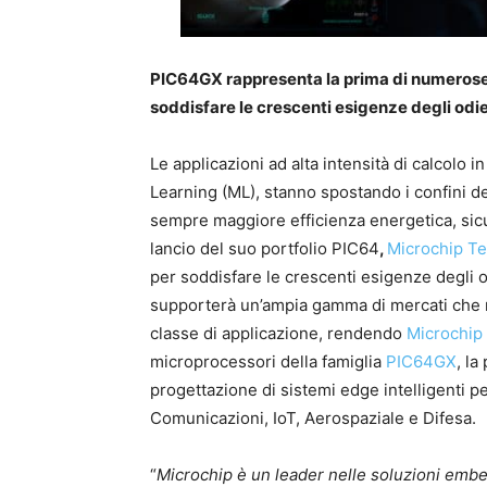
PIC64GX rappresenta la prima di numerose li
soddisfare le crescenti esigenze degli od
Le applicazioni ad alta intensità di calcol
Learning (ML), stanno spostando i confini d
sempre maggiore efficienza energetica, sicur
lancio del suo portfolio PIC64
,
Microchip T
per soddisfare le crescenti esigenze degli 
supporterà un’ampia gamma di mercati che r
classe di applicazione, rendendo
Microchip 
microprocessori della famiglia
PIC64GX
, la
progettazione di sistemi edge intelligenti pe
Comunicazioni, IoT, Aerospaziale e Difesa.
“
Microchip è un leader nelle soluzioni embed