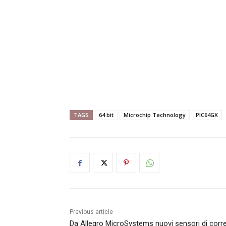
TAGS
64 bit
Microchip Technology
PIC64GX
Previous article
Da Allegro MicroSystems nuovi sensori di corr