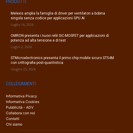
PRODOTTI
Melexis amplia la famiglia di driver per ventilatori a bobina
singola senza codice per applicazioni GPU AI
Luglio 16, 2026
OMRON presenta i nuovi relè SiC-MOSFET per applicazioni di
potenza ad alta tensione e di test
Luglio 2, 2026
STMicroelectronics presenta il primo chip mobile sicuro ST54M
con crittografia post-quantistica
Giugno 25, 2026
COLLEGAMENTI
Informativa Pivacy
Informativa Cookies
Pubblicità - ADV
Collabora con noi
Contatti
Chi siamo