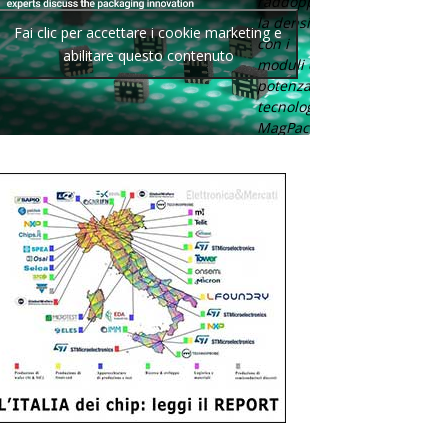
raddoppia
la densità
Fai clic per accettare i cookie marketing e
con i
abilitare questo contenuto
moduli di
potenza con
tecnologia
MagPack.