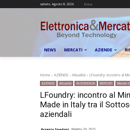
sabato, Agosto 8, 2026
Entra
NEWS
MERCATI
AZIENDE
RI
Home
AZIENDE
Attualità
LFoundry: incontro al Min
AZIENDE
Attualità
IN EVIDENZA
MERCATI
Mercati G
LFoundry: incontro al Min
Made in Italy tra il Sotto
aziendali
Maggio 20, 2025
Arsenio Spadoni