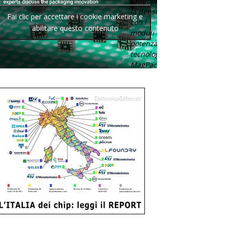
raddoppia
la densità
Fai clic per accettare i cookie marketing e
con i
abilitare questo contenuto
moduli di
potenza con
tecnologia
MagPack.