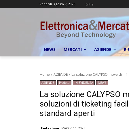
venerdì, Agosto 7, 2026
Entra
NEWS
MERCATI
AZIENDE
RI
Home
AZIENDE
La soluzione CALYPSO move di Infine
AZIENDE
Prodotti
IN EVIDENZA
NEWS
La soluzione CALYPSO mo
soluzioni di ticketing fac
standard aperti
Maggio 11, 2023
Redazione