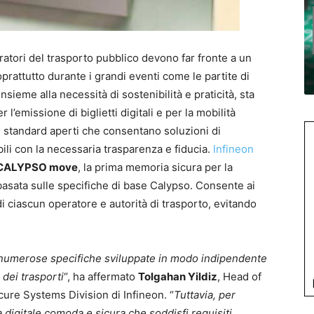
atori del trasporto pubblico devono far fronte a un
attutto durante i grandi eventi come le partite di
nsieme alla necessità di sostenibilità e praticità, sta
’emissione di biglietti digitali e per la mobilità
e standard aperti che consentano soluzioni di
bili con la necessaria trasparenza e fiducia.
Infineon
CALYPSO move
, la prima memoria sicura per la
basata sulle specifiche di base Calypso. Consente ai
 di ciascun operatore e autorità di trasporto, evitando
numerose specifiche sviluppate in modo indipendente
 dei trasporti
“, ha affermato
Tolgahan Yildiz
, Head of
re Systems Division di Infineon. “
Tuttavia, per
a digitale comoda e sicura che soddisfi requisiti