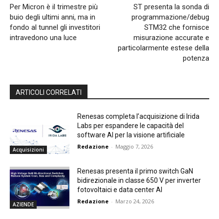
Per Micron è il trimestre più
ST presenta la sonda di
buio degli ultimi anni, ma in
programmazione/debug
fondo al tunnel gli investitori
STM32 che fornisce
intravedono una luce
misurazione accurate e
particolarmente estese della
potenza
ARTICOLI CORRELATI
Renesas completa l’acquisizione di Irida
Labs per espandere le capacità del
software AI per la visione artificiale
Redazione
-
Maggio 7, 2026
Acquisizioni
Renesas presenta il primo switch GaN
bidirezionale in classe 650 V per inverter
fotovoltaici e data center AI
Redazione
-
Marzo 24, 2026
AZIENDE