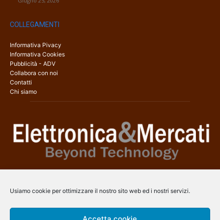
Giugno 25, 2026
COLLEGAMENTI
Informativa Pivacy
Informativa Cookies
Pubblicità - ADV
Collabora con noi
Contatti
Chi siamo
Elettronica & Mercati è il sito web dedicato a tutti gli aspetti
dell’elettronica professionale e dell’industria dei semiconduttori, con
Usiamo cookie per ottimizzare il nostro sito web ed i nostri servizi.
una copertura a 360° che coinvolge tecnologie, prodotti, mercati e
aziende.
Accetta cookie