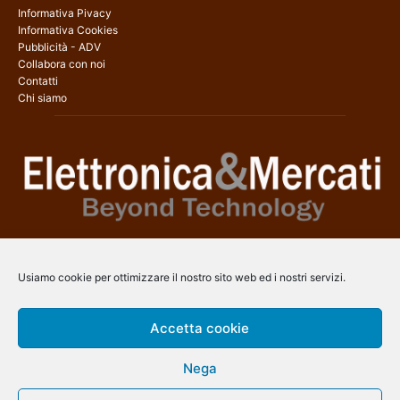
Informativa Pivacy
Informativa Cookies
Pubblicità - ADV
Collabora con noi
Contatti
Chi siamo
Elettronica & Mercati è il sito web dedicato a tutti gli aspetti
dell’elettronica professionale e dell’industria dei semiconduttori, con
Usiamo cookie per ottimizzare il nostro sito web ed i nostri servizi.
una copertura a 360° che coinvolge tecnologie, prodotti, mercati e
aziende.
Accetta cookie
Contatti:
info@arscommunication.it
Nega
SEGUICI