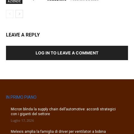
AZIENDE
LEAVE A REPLY
LOG IN TO LEAVE A COMMENT
IN PRIMO PIANO
Micron blinda la supply chain dell’automotive: accordi strategici
con i giganti del settore
Luglio 17, 2026
Melexis amplia la famiglia di driver per ventilatori a bobina