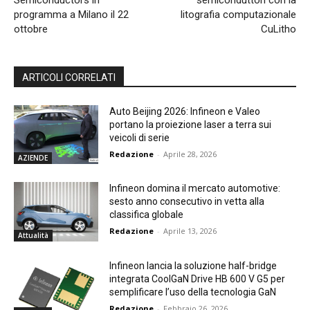
programma a Milano il 22
litografia computazionale
ottobre
CuLitho
ARTICOLI CORRELATI
Auto Beijing 2026: Infineon e Valeo
portano la proiezione laser a terra sui
veicoli di serie
Redazione
-
Aprile 28, 2026
AZIENDE
Infineon domina il mercato automotive:
sesto anno consecutivo in vetta alla
classifica globale
Redazione
-
Aprile 13, 2026
Attualità
Infineon lancia la soluzione half-bridge
integrata CoolGaN Drive HB 600 V G5 per
semplificare l’uso della tecnologia GaN
Redazione
-
Febbraio 26, 2026