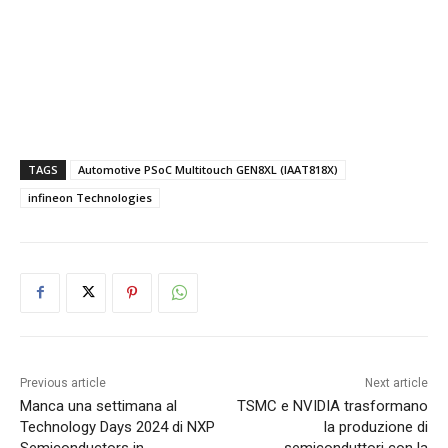
TAGS
Automotive PSoC Multitouch GEN8XL (IAAT818X)
infineon Technologies
Previous article
Next article
Manca una settimana al
TSMC e NVIDIA trasformano
Technology Days 2024 di NXP
la produzione di
Semiconductors in
semiconduttori con la