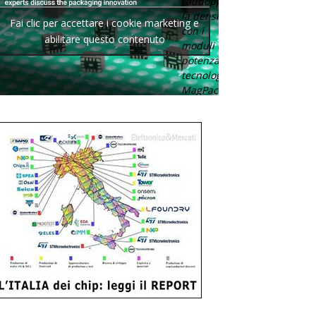
raddoppia
la densità
Fai clic per accettare i cookie marketing e
con i
abilitare questo contenuto
moduli di
potenza con
tecnologia
MagPack.