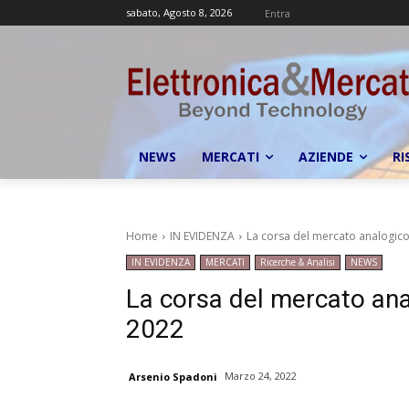
sabato, Agosto 8, 2026
Entra
NEWS
MERCATI
AZIENDE
RI
Home
IN EVIDENZA
La corsa del mercato analogico 
IN EVIDENZA
MERCATI
Ricerche & Analisi
NEWS
La corsa del mercato anal
2022
Marzo 24, 2022
Arsenio Spadoni