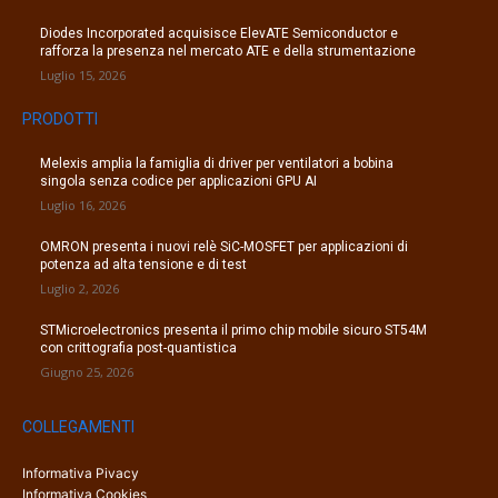
Diodes Incorporated acquisisce ElevATE Semiconductor e
rafforza la presenza nel mercato ATE e della strumentazione
Luglio 15, 2026
PRODOTTI
Melexis amplia la famiglia di driver per ventilatori a bobina
singola senza codice per applicazioni GPU AI
Luglio 16, 2026
OMRON presenta i nuovi relè SiC-MOSFET per applicazioni di
potenza ad alta tensione e di test
Luglio 2, 2026
STMicroelectronics presenta il primo chip mobile sicuro ST54M
con crittografia post-quantistica
Giugno 25, 2026
COLLEGAMENTI
Informativa Pivacy
Informativa Cookies