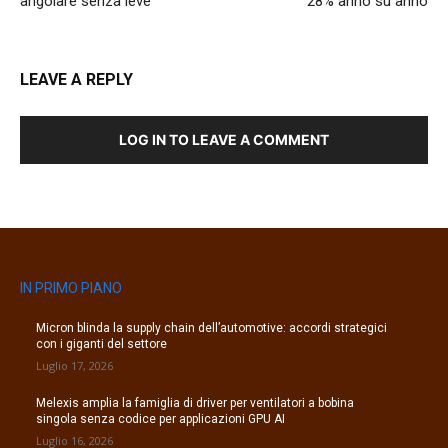
angolare senza leve
28% anno su anno
LEAVE A REPLY
LOG IN TO LEAVE A COMMENT
IN PRIMO PIANO
Micron blinda la supply chain dell’automotive: accordi strategici
con i giganti del settore
Luglio 17, 2026
Melexis amplia la famiglia di driver per ventilatori a bobina
singola senza codice per applicazioni GPU AI
Luglio 16, 2026