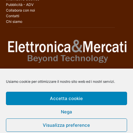
Pubblicità - ADV
Collabora con noi
Contatti
Chi siamo
Elettronica & Mercati è il sito web dedicato a tutti gli aspetti
dell’elettronica professionale e dell’industria dei semiconduttori, con
Usiamo cookie per ottimizzare il nostro sito web ed i nostri servizi.
una copertura a 360° che coinvolge tecnologie, prodotti, mercati e
aziende.
Accetta cookie
Contatti:
info@arscommunication.it
Nega
SEGUICI
Visualizza preference