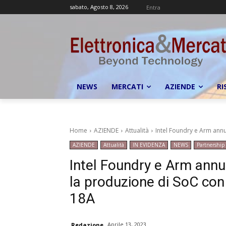
sabato, Agosto 8, 2026
Entra
NEWS
MERCATI
AZIENDE
RI
Home
AZIENDE
Attualità
Intel Foundry e Arm annu
AZIENDE
Attualità
IN EVIDENZA
NEWS
Partnership
Intel Foundry e Arm annu
la produzione di SoC con 
18A
Aprile 13, 2023
Redazione