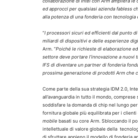
collaborazione di Intel con Arm amplierà le
ed approcci per qualsiasi azienda fabless ch
alla potenza di una fonderia con tecnologia 
“
I processori sicuri ed efficienti dal punto d
miliardi di dispositivi e delle esperienze digi
Arm. “
Poiché le richieste di elaborazione e
settore deve portare l’innovazione a nuovi t
IFS di diventare un partner di fonderia fond
prossima generazione di prodotti Arm che 
Come parte della sua strategia IDM 2.0, Inte
all’avanguardia in tutto il mondo, comprese s
soddisfare la domanda di chip nel lungo per
fornitura globale più equilibrata per i clien
mobile
basati su core Arm. Sbloccando il por
intellettuale di valore globale della tecnolo
di sfruttare appieno il modello di fonderia ap