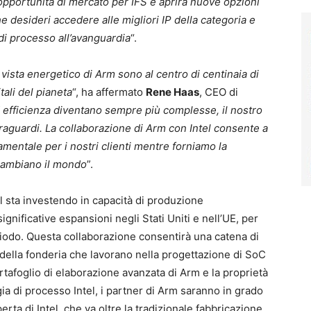
 opportunità di mercato per IFS e aprirà nuove opzioni
e desideri accedere alle migliori IP della categoria e
di processo all’avanguardia
“.
i vista energetico di Arm sono al centro di centinaia di
tali del pianeta
“, ha affermato
Rene Haas
, CEO di
d efficienza diventano sempre più complesse, il nostro
raguardi. La collaborazione di Arm con Intel consente a
amentale per i nostri clienti mentre forniamo la
cambiano il mondo
”.
l sta investendo in capacità di produzione
ignificative espansioni negli Stati Uniti e nell’UE, per
iodo. Questa collaborazione consentirà una catena di
ti della fonderia che lavorano nella progettazione di SoC
tafoglio di elaborazione avanzata di Arm e la proprietà
gia di processo Intel, i partner di Arm saranno in grado
erta di Intel, che va oltre la tradizionale fabbricazione