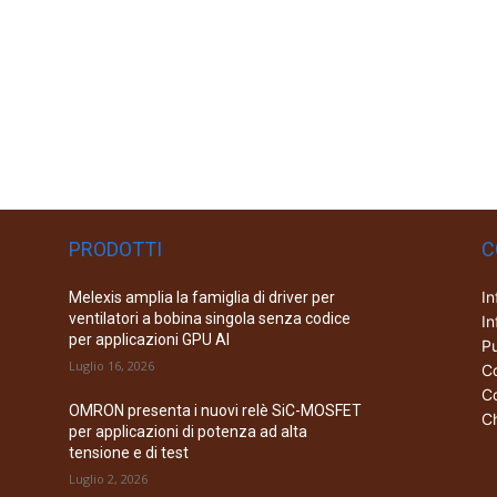
PRODOTTI
C
In
Melexis amplia la famiglia di driver per
ventilatori a bobina singola senza codice
In
per applicazioni GPU AI
Pu
Luglio 16, 2026
Co
Co
OMRON presenta i nuovi relè SiC-MOSFET
Ch
per applicazioni di potenza ad alta
tensione e di test
Luglio 2, 2026