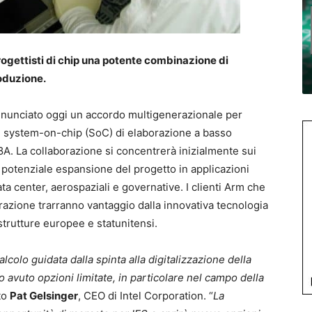
rogettisti di chip una potente combinazione di
oduzione.
nunciato oggi un accordo multigenerazionale per
are system-on-chip (SoC) di elaborazione a basso
A. La collaborazione si concentrerà inizialmente sui
 potenziale espansione del progetto in applicazioni
ata center, aerospaziali e governative. I clienti Arm che
azione trarranno vantaggio dalla innovativa tecnologia
strutture europee e statunitensi.
colo guidata dalla spinta alla digitalizzazione della
no avuto opzioni limitate, in particolare nel campo della
to
Pat Gelsinger
, CEO di Intel Corporation. “
La