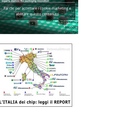
raddoppia
la densità
Fai clic per accettare i cookie marketing e
con i
abilitare questo contenuto
moduli di
potenza con
tecnologia
MagPack.