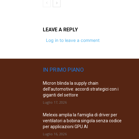
LEAVE A REPLY
Log in to leave a comment
IN PRIMO PIANO
Micron blinda la supply chain
dell’automotive: accordi strategici con i
giganti del settore
Luglio 17, 2026
Melexis amplia la famiglia di driver per
ventilatori a bobina singola senza codice
per applicazioni GPU AI
Luglio 16, 2026