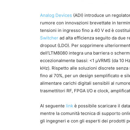
Analog Devices
(ADI) introduce un regolato
rumore con innovazioni brevettate in termini
tensioni in ingresso fino a 40 V ed è costi
Switcher
ad alta efficienza seguito da due r
dropout (LDO). Per sopprimere ulteriorment
dell’LTM8080 integra una barriera o scherma
eccezionalmente bassi: <1 µVRMS (da 10 Hz
kHz). Rispetto alle soluzioni discrete senza
fino al 70%, per un design semplificato e s
alimentare carichi digitali sensibili al rumo
trasmettitori RF, FPGA I/O e clock, amplifica
Al seguente
link
è possibile scaricare il dat
mentre la comunità tecnica di supporto onl
gli ingegneri e con gli esperti dei prodotti 