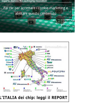
raddoppia
la densità
Fai clic per accettare i cookie marketing e
con i
abilitare questo contenuto
moduli di
potenza con
tecnologia
MagPack.