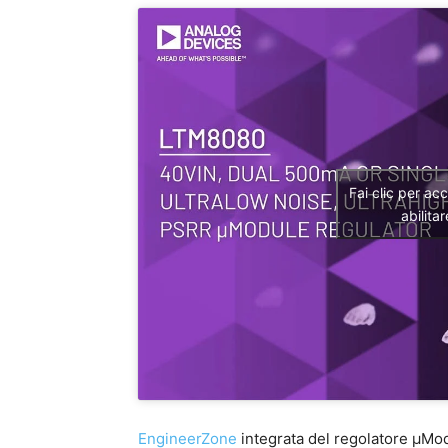
Fai clic per ac
abilita
EngineerZone
integrata del regolatore µMo