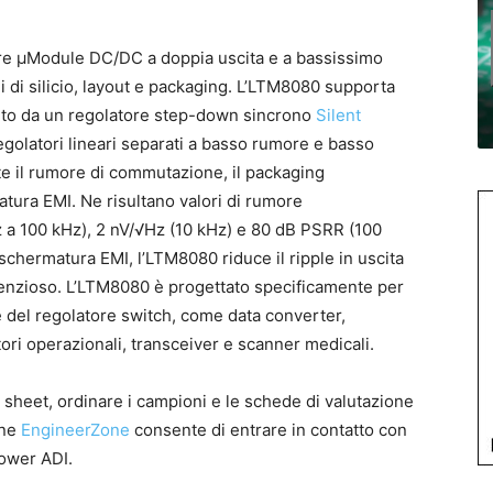
re μModule DC/DC a doppia uscita e a bassissimo
 di silicio, layout e packaging. L’LTM8080 supporta
tuito da un regolatore step-down sincrono
Silent
egolatori lineari separati a basso rumore e basso
e il rumore di commutazione, il packaging
tura EMI. Ne risultano valori di rumore
 a 100 kHz), 2 nV/√Hz (10 kHz) e 80 dB PSRR (100
 schermatura EMI, l’LTM8080 riduce il ripple in uscita
ilenzioso. L’LTM8080 è progettato specificamente per
re del regolatore switch, come data converter,
tori operazionali, transceiver e scanner medicali.
a sheet, ordinare i campioni e le schede di valutazione
ine
EngineerZone
consente di entrare in contatto con
power ADI.