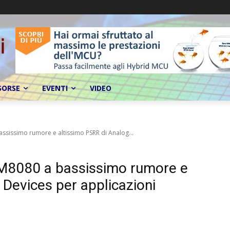
SORSE
EVENTI
VIDEO
ssissimo rumore e altissimo PSRR di Analog...
TM8080 a bassissimo rumore e
 Devices per applicazioni