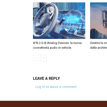
A²B 2.0 di Analog Devices: la nuova
Gestire la c
connettività audio in-vehicle
delle archit
LEAVE A REPLY
Log in to leave a comment