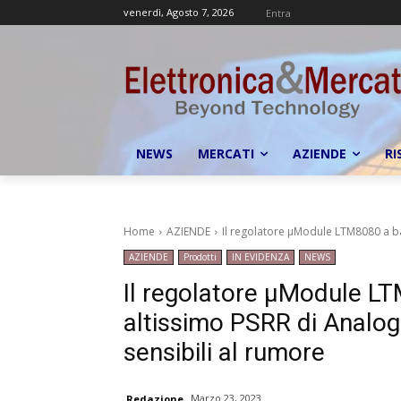
venerdì, Agosto 7, 2026
Entra
NEWS
MERCATI
AZIENDE
RI
Home
AZIENDE
Il regolatore µModule LTM8080 a ba
AZIENDE
Prodotti
IN EVIDENZA
NEWS
Il regolatore µModule L
altissimo PSRR di Analog
sensibili al rumore
Marzo 23, 2023
Redazione