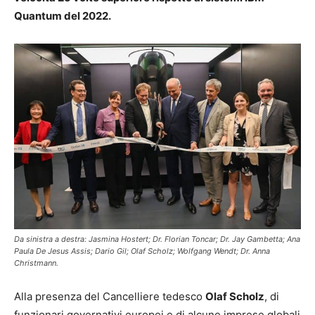
Quantum del 2022.
Da sinistra a destra: Jasmina Hostert; Dr. Florian Toncar; Dr. Jay Gambetta; Ana
Paula De Jesus Assis; Dario Gil; Olaf Scholz; Wolfgang Wendt; Dr. Anna
Christmann.
Alla presenza del Cancelliere tedesco
Olaf Scholz
, di
funzionari governativi europei e di alcune imprese globali