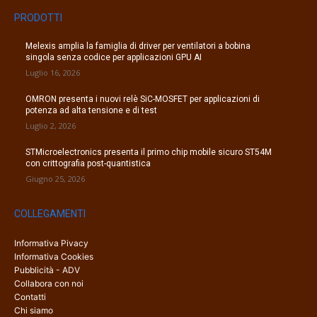
PRODOTTI
Melexis amplia la famiglia di driver per ventilatori a bobina
singola senza codice per applicazioni GPU AI
Luglio 16, 2026
OMRON presenta i nuovi relè SiC-MOSFET per applicazioni di
potenza ad alta tensione e di test
Luglio 2, 2026
STMicroelectronics presenta il primo chip mobile sicuro ST54M
con crittografia post-quantistica
Giugno 25, 2026
COLLEGAMENTI
Informativa Pivacy
Informativa Cookies
Pubblicità - ADV
Collabora con noi
Contatti
Chi siamo