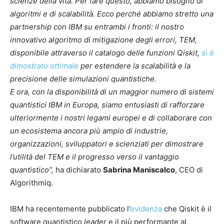
scienze della vita. Per fare questo, abbiamo bisogno di
algoritmi e di scalabilità. Ecco perché abbiamo stretto una
partnership con IBM su entrambi i fronti: il nostro
innovativo algoritmo di mitigazione degli errori, TEM,
disponibile attraverso il catalogo delle funzioni Qiskit,
si è
dimostrato ottimale
per estendere la scalabilità e la
precisione delle simulazioni quantistiche.
E ora, con la disponibilità di un maggior numero di sistemi
quantistici IBM in Europa, siamo entusiasti di rafforzare
ulteriormente i nostri legami europei e di collaborare con
un ecosistema ancora più ampio di industrie,
organizzazioni, sviluppatori e scienziati per dimostrare
l’utilità del TEM e il progresso verso il vantaggio
quantistico”,
ha dichiarato
Sabrina Maniscalco
, CEO di
Algorithmiq.
IBM ha recentemente pubblicato l’
evidenza
che Qiskit è il
software quantistico
leader
e il più performante al