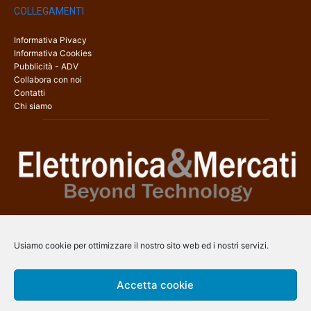
COLLEGAMENTI
Informativa Pivacy
Informativa Cookies
Pubblicità - ADV
Collabora con noi
Contatti
Chi siamo
Elettronica & Mercati è il sito web dedicato a tutti gli aspetti
dell’elettronica professionale e dell’industria dei semiconduttori, con
Usiamo cookie per ottimizzare il nostro sito web ed i nostri servizi.
una copertura a 360° che coinvolge tecnologie, prodotti, mercati e
aziende.
Accetta cookie
Contatti:
info@arscommunication.it