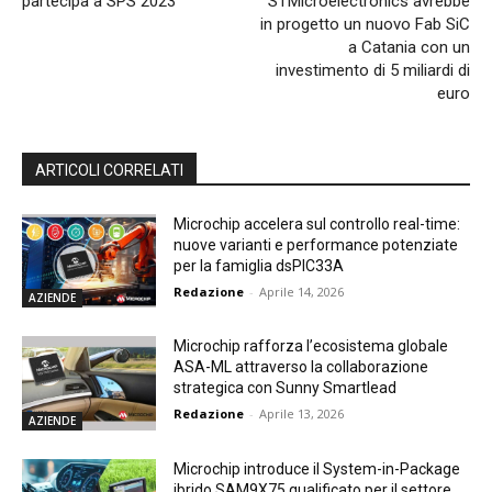
partecipa a SPS 2023
STMicroelectronics avrebbe
in progetto un nuovo Fab SiC
a Catania con un
investimento di 5 miliardi di
euro
ARTICOLI CORRELATI
Microchip accelera sul controllo real-time:
nuove varianti e performance potenziate
per la famiglia dsPIC33A
Redazione
-
Aprile 14, 2026
AZIENDE
Microchip rafforza l’ecosistema globale
ASA-ML attraverso la collaborazione
strategica con Sunny Smartlead
Redazione
-
Aprile 13, 2026
AZIENDE
Microchip introduce il System-in-Package
ibrido SAM9X75 qualificato per il settore