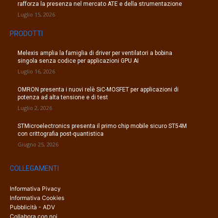
rafforza la presenza nel mercato ATE e della strumentazione
Luglio 15, 2026
PRODOTTI
Melexis amplia la famiglia di driver per ventilatori a bobina
singola senza codice per applicazioni GPU AI
Luglio 16, 2026
OMRON presenta i nuovi relè SiC-MOSFET per applicazioni di
potenza ad alta tensione e di test
Luglio 2, 2026
STMicroelectronics presenta il primo chip mobile sicuro ST54M
con crittografia post-quantistica
Giugno 25, 2026
COLLEGAMENTI
Informativa Pivacy
Informativa Cookies
Pubblicità - ADV
Collabora con noi