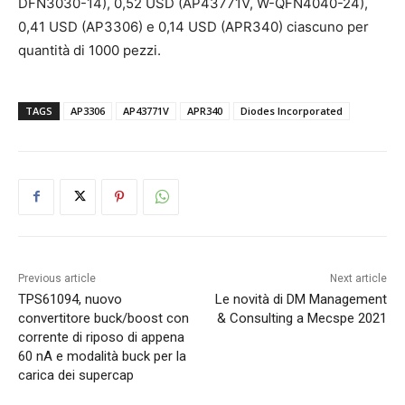
DFN3030-14), 0,52 USD (AP43771V, W-QFN4040-24),
0,41 USD (AP3306) e 0,14 USD (APR340) ciascuno per
quantità di 1000 pezzi.
TAGS
AP3306
AP43771V
APR340
Diodes Incorporated
Previous article
Next article
TPS61094, nuovo
Le novità di DM Management
convertitore buck/boost con
& Consulting a Mecspe 2021
corrente di riposo di appena
60 nA e modalità buck per la
carica dei supercap