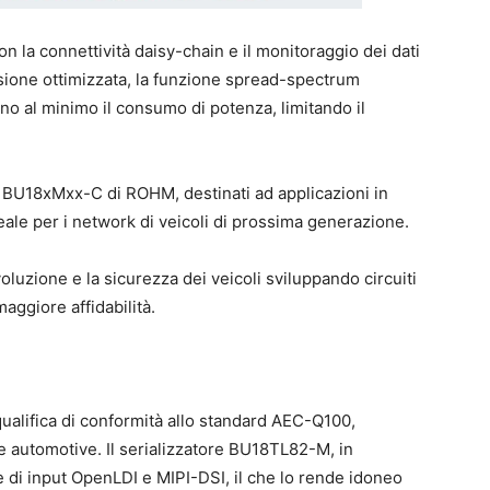
n la connettività daisy-chain e il monitoraggio dei dati
ssione ottimizzata, la funzione spread-spectrum
ono al minimo il consumo di potenza, limitando il
rie BU18xMxx-C di ROHM, destinati ad applicazioni in
ale per i network di veicoli di prossima generazione.
luzione e la sicurezza dei veicoli sviluppando circuiti
aggiore affidabilità.
ualifica di conformità allo standard AEC-Q100,
re automotive. Il serializzatore BU18TL82-M, in
e di input OpenLDI e MIPI-DSI, il che lo rende idoneo