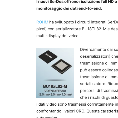
I nuovi SerDes offrono risoluzione full HD e
monitoraggio dei dati end-to-end.
ROHM
ha sviluppato i circuiti integrati Ser
pixel) con serializzatore BU18TL82-M e dese
multi-display dei veicoli.
Diversamente dai soli
deserializzatori) c
trasmissione di imm
può essere collegato
trasmissione di imma
serializzatore. Ridu
percorsi di trasmiss
che i rischi di guas
i dati video sono trasmessi correttamente i
confrontando i valori CRC. Questa caratterist
automotive.