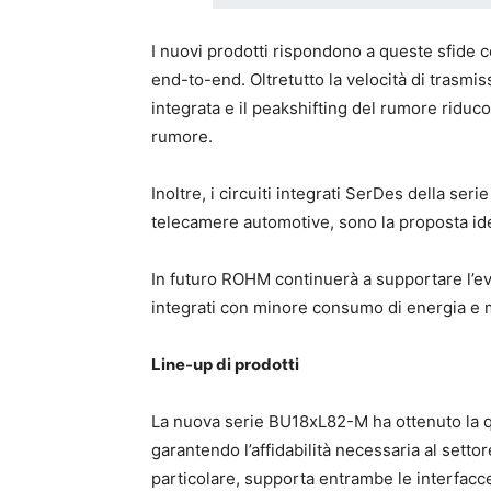
I nuovi prodotti rispondono a queste sfide co
end-to-end. Oltretutto la velocità di trasmi
integrata e il peakshifting del rumore riduc
rumore.
Inoltre, i circuiti integrati SerDes della se
telecamere automotive, sono la proposta ide
In futuro ROHM continuerà a supportare l’evo
integrati con minore consumo di energia e m
Line-up di prodotti
La nuova serie BU18xL82-M ha ottenuto la q
garantendo l’affidabilità necessaria al setto
particolare, supporta entrambe le interfacc