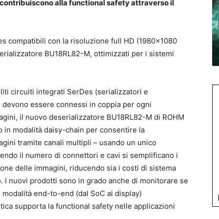
 contribuiscono alla functional safety attraverso il
Des compatibili con la risoluzione full HD (1980×1080
rializzatore BU18RL82-M, ottimizzati per i sistemi
ti circuiti integrati SerDes (serializzatori e
he devono essere connessi in coppia per ogni
agini, il nuovo deserializzatore BU18RL82-M di ROHM
 in modalità daisy-chain per consentire la
gini tramite canali multipli – usando un unico
cendo il numero di connettori e cavi si semplificano i
ione delle immagini, riducendo sia i costi di sistema
to. I nuovi prodotti sono in grado anche di monitorare se
n modalità end-to-end (dal SoC ai display)
ica supporta la functional safety nelle applicazioni