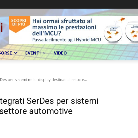
SORSE
EVENTI
VIDEO
Des per sistemi multi-display destinati al settore...
tegrati SerDes per sistemi
l settore automotive