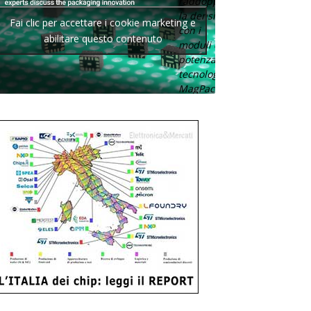
raddoppia
la densità
Fai clic per accettare i cookie marketing e
con i
abilitare questo contenuto
moduli di
potenza con
tecnologia
MagPack.