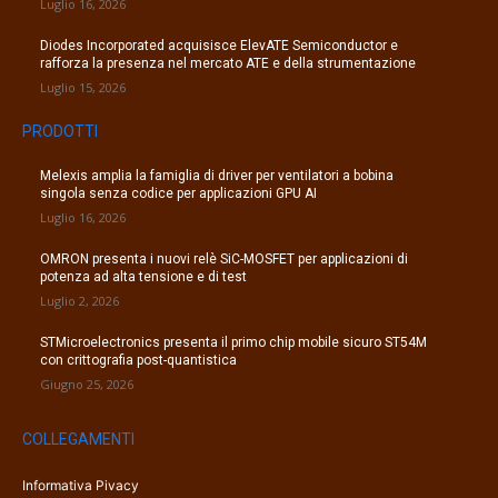
Luglio 16, 2026
Diodes Incorporated acquisisce ElevATE Semiconductor e
rafforza la presenza nel mercato ATE e della strumentazione
Luglio 15, 2026
PRODOTTI
Melexis amplia la famiglia di driver per ventilatori a bobina
singola senza codice per applicazioni GPU AI
Luglio 16, 2026
OMRON presenta i nuovi relè SiC-MOSFET per applicazioni di
potenza ad alta tensione e di test
Luglio 2, 2026
STMicroelectronics presenta il primo chip mobile sicuro ST54M
con crittografia post-quantistica
Giugno 25, 2026
COLLEGAMENTI
Informativa Pivacy