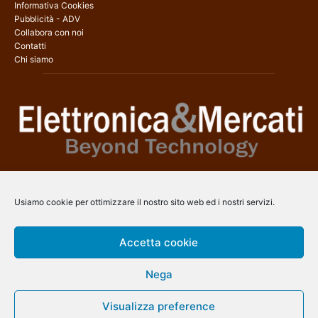
Informativa Cookies
Pubblicità - ADV
Collabora con noi
Contatti
Chi siamo
Elettronica & Mercati è il sito web dedicato a tutti gli aspetti
dell’elettronica professionale e dell’industria dei semiconduttori, con
Usiamo cookie per ottimizzare il nostro sito web ed i nostri servizi.
una copertura a 360° che coinvolge tecnologie, prodotti, mercati e
aziende.
Accetta cookie
Contatti:
info@arscommunication.it
Nega
SEGUICI
Visualizza preference