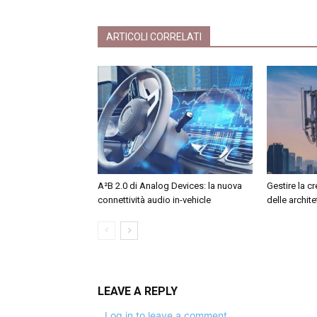
ARTICOLI CORRELATI
A²B 2.0 di Analog Devices: la nuova
Gestire la c
connettività audio in-vehicle
delle archit
LEAVE A REPLY
Log in to leave a comment