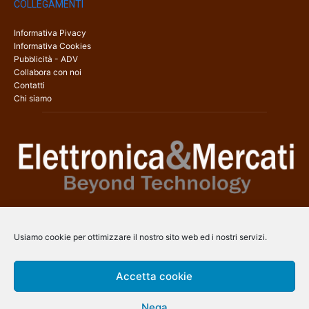
COLLEGAMENTI
Informativa Pivacy
Informativa Cookies
Pubblicità - ADV
Collabora con noi
Contatti
Chi siamo
Elettronica & Mercati è il sito web dedicato a tutti gli aspetti
dell’elettronica professionale e dell’industria dei semiconduttori, con
Usiamo cookie per ottimizzare il nostro sito web ed i nostri servizi.
una copertura a 360° che coinvolge tecnologie, prodotti, mercati e
aziende.
Accetta cookie
Contatti:
info@arscommunication.it
Nega