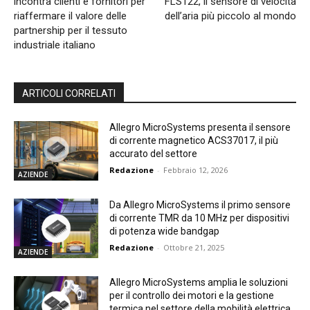
incontra clienti e fornitori per
FLS122, il sensore di velocità
riaffermare il valore delle
dell’aria più piccolo al mondo
partnership per il tessuto
industriale italiano
ARTICOLI CORRELATI
Allegro MicroSystems presenta il sensore
di corrente magnetico ACS37017, il più
accurato del settore
Redazione
-
Febbraio 12, 2026
AZIENDE
Da Allegro MicroSystems il primo sensore
di corrente TMR da 10 MHz per dispositivi
di potenza wide bandgap
Redazione
-
Ottobre 21, 2025
AZIENDE
Allegro MicroSystems amplia le soluzioni
per il controllo dei motori e la gestione
termica nel settore della mobilità elettrica