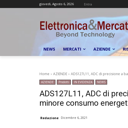
giovedì, Agosto 6, 2026
Entra
NEWS
MERCATI
AZIENDE
RI
Home
AZIENDE
ADS127L11, ADC di precisione a ba
AZIENDE
Prodotti
IN EVIDENZA
NEWS
ADS127L11, ADC di precis
minore consumo energeti
Dicembre 6, 2021
Redazione