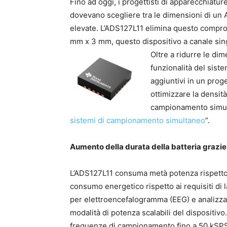
Fino ad oggi, i progettisti di apparecchiature
dovevano scegliere tra le dimensioni di un 
elevate. L’ADS127L11 elimina questo compr
mm x 3 mm, questo dispositivo a canale sing
Oltre a ridurre le di
funzionalità del siste
aggiuntivi in un prog
ottimizzare la densit
campionamento simulta
sistemi di campionamento simultaneo
”.
Aumento della durata della batteria grazie
L’ADS127L11 consuma metà potenza rispetto
consumo energetico rispetto ai requisiti di 
per elettroencefalogramma (EEG) e analizzator
modalità di potenza scalabili del dispositiv
frequenze di campionamento fino a 50 kSPS, 