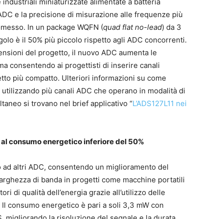
 industriali miniaturizzate alimentate a batteria
ADC e la precisione di misurazione alle frequenze più
omesso. In un package WQFN (
quad flat no-lead
) da 3
olo è il 50% più piccolo rispetto agli ADC concorrenti.
mensioni del progetto, il nuovo ADC aumenta le
ma consentendo ai progettisti di inserire canali
etto più compatto. Ulteriori informazioni su come
à utilizzando più canali ADC che operano in modalità di
neo si trovano nel brief applicativo “
L’ADS127L11 nei
 al consumo energetico inferiore del 50%
 ad altri ADC, consentendo un miglioramento del
larghezza di banda in progetti come macchine portatili
i di qualità dell’energia grazie all’utilizzo delle
o. Il consumo energetico è pari a soli 3,3 mW con
migliorando la risoluzione del segnale e la durata