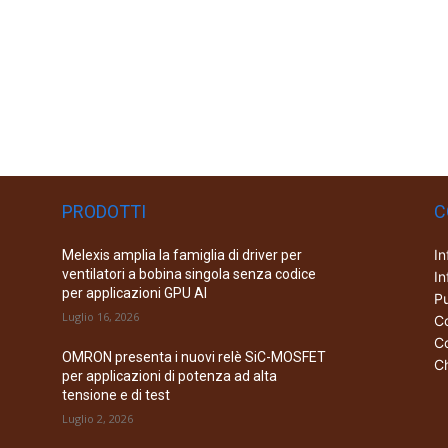
PRODOTTI
C
In
Melexis amplia la famiglia di driver per
ventilatori a bobina singola senza codice
In
per applicazioni GPU AI
Pu
Luglio 16, 2026
Co
Co
OMRON presenta i nuovi relè SiC-MOSFET
Ch
per applicazioni di potenza ad alta
tensione e di test
Luglio 2, 2026