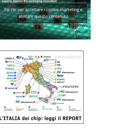
raddoppia
la densità
Fai clic per accettare i cookie marketing e
con i
abilitare questo contenuto
moduli di
potenza con
tecnologia
MagPack.