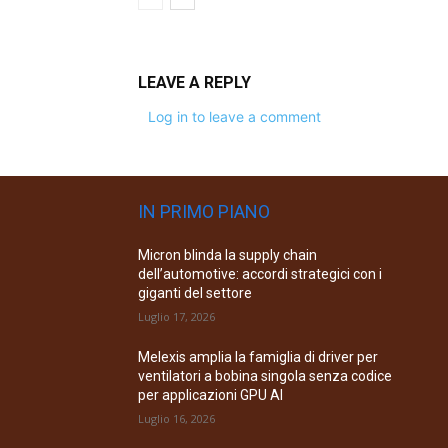
LEAVE A REPLY
Log in to leave a comment
IN PRIMO PIANO
Micron blinda la supply chain
dell’automotive: accordi strategici con i
giganti del settore
Luglio 17, 2026
Melexis amplia la famiglia di driver per
ventilatori a bobina singola senza codice
per applicazioni GPU AI
Luglio 16, 2026