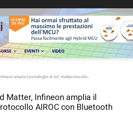
SORSE
EVENTI
VIDEO
nfineon amplia il portafoglio di SoC multiprotocollo...
 Matter, Infineon amplia il
protocollo AIROC con Bluetooth