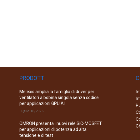
PRODOTTI
C
In
Melexis amplia la famiglia di driver per
ventilatori a bobina singola senza codice
In
per applicazioni GPU AI
Pu
Luglio 16, 2026
Co
Co
OMRON presenta i nuovi relè SiC-MOSFET
Ch
per applicazioni di potenza ad alta
tensione e di test