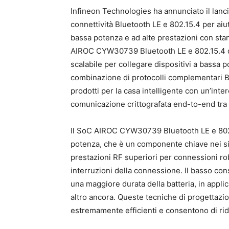
Infineon Technologies ha annunciato il lanc
connettività Bluetooth LE e 802.15.4 per aiu
bassa potenza e ad alte prestazioni con st
AIROC CYW30739 Bluetooth LE e 802.15.4 di 
scalabile per collegare dispositivi a bassa
combinazione di protocolli complementari Bl
prodotti per la casa intelligente con un’int
comunicazione crittografata end-to-end tra i s
Il SoC AIROC CYW30739 Bluetooth LE e 802.1
potenza, che è un componente chiave nei sis
prestazioni RF superiori per connessioni ro
interruzioni della connessione. Il basso c
una maggiore durata della batteria, in appli
altro ancora. Queste tecniche di progettaz
estremamente efficienti e consentono di rid