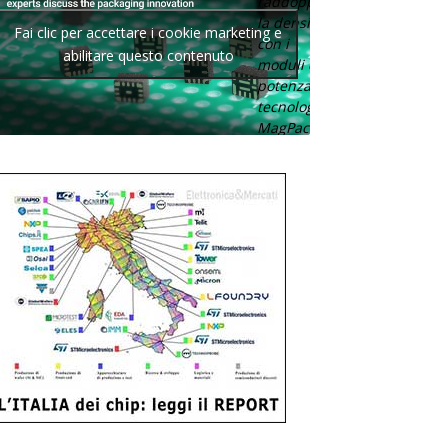
raddoppia
la densità
Fai clic per accettare i cookie marketing e
con i
abilitare questo contenuto
moduli di
potenza con
tecnologia
MagPack.