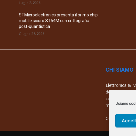
Luglio 2, 2026
STMicroelectronics presenta il primo chip
mobile sicuro ST54M con crittografia
post-quantistica
Giugno 25, 2026
CHI SIAMO
Elettronica & Me
dell’elettronica
con una copertu
Usiamo cooki
mercati e azien
Contatti:
info@
Accet