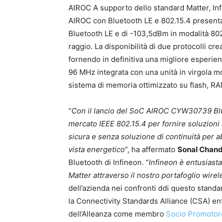
AIROC A supporto dello standard Matter, Infi
AIROC con Bluetooth LE e 802.15.4 presenta 
Bluetooth LE e di -103,5dBm in modalità 802.
raggio. La disponibilità di due protocolli cre
fornendo in definitiva una migliore esperie
96 MHz integrata con una unità in virgola mo
sistema di memoria ottimizzato su flash, R
“
Con il lancio del SoC AIROC CYW30739 Blue
mercato IEEE 802.15.4 per fornire soluzioni 
sicura e senza soluzione di continuità per abi
vista energetico
“, ha affermato
Sonal Chan
Bluetooth di Infineon. “
Infineon è entusiasta
Matter attraverso il nostro portafoglio wirel
dell’azienda nei confronti ddi questo standa
la Connectivity Standards Alliance (CSA) en
dell’Alleanza come membro
Socio Promotor