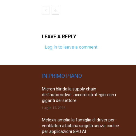
LEAVE A REPLY
Log in to leave a comment
IN PRIMO PIANO
Micron blinda la supply chain
dell’automotive: accordi strategici con i
giganti del settore
Luglio 17, 2026
Melexis amplia la famiglia di driver per
ventilatori a bobina singola senza codice
per applicazioni GPU AI