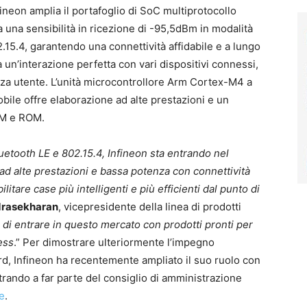
neon amplia il portafoglio di SoC multiprotocollo
una sensibilità in ricezione di -95,5dBm in modalità
15.4, garantendo una connettività affidabile e a lungo
a un’interazione perfetta con vari dispositivi connessi,
nza utente. L’unità microcontrollore Arm Cortex-M4 a
bile offre elaborazione ad alte prestazioni e un
AM e ROM.
tooth LE e 802.15.4, Infineon sta entrando nel
ad alte prestazioni e bassa potenza con connettività
litare case più intelligenti e più efficienti dal punto di
drasekharan
, vicepresidente della linea di prodotti
 di entrare in questo mercato con prodotti pronti per
ess
.” Per dimostrare ulteriormente l’impegno
rd, Infineon ha recentemente ampliato il suo ruolo con
trando a far parte del consiglio di amministrazione
e
.