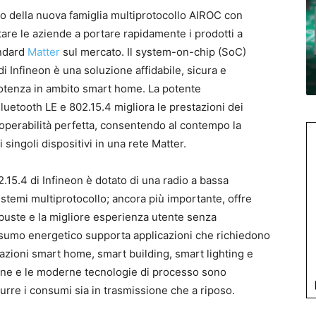
io della nuova famiglia multiprotocollo AIROC con
tare le aziende a portare rapidamente i prodotti a
andard
Matter
sul mercato. Il system-on-chip (SoC)
Infineon è una soluzione affidabile, sicura e
 potenza in ambito smart home. La potente
uetooth LE e 802.15.4 migliora le prestazioni dei
eroperabilità perfetta, consentendo al contempo la
ingoli dispositivi in ​​una rete Matter.
5.4 di Infineon è dotato di una radio a bassa
temi multiprotocollo; ancora più importante, offre
buste e la migliore esperienza utente senza
onsumo energetico supporta applicazioni che richiedono
cazioni smart home, smart building, smart lighting e
ione e le moderne tecnologie di processo sono
urre i consumi sia in trasmissione che a riposo.