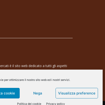
rcati è il sito web dedicato a tutti gli aspetti
 professionale e dell’industria dei semiconduttori,
ra a 360° che coinvolge tecnologie, prodotti,
e per ottimizzare il nostro sito web ed i nostri servizi.
de.
arscommunication.it
ta cookie
Nega
Visualizza preference
Politica dei cookie
Privacy policy