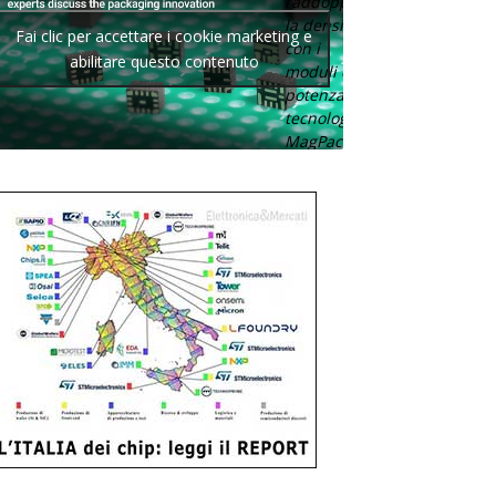
raddoppia
la densità
Fai clic per accettare i cookie marketing e
con i
abilitare questo contenuto
moduli di
potenza con
tecnologia
MagPack.