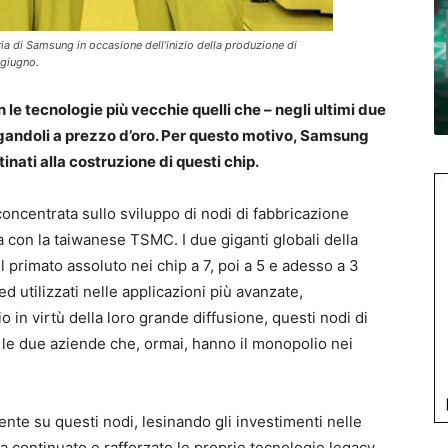
ria di Samsung in occasione dell’inizio della produzione di
 giugno.
 le tecnologie più vecchie quelli che – negli ultimi due
pagandoli a prezzo d’oro. Per questo motivo, Samsung
inati alla costruzione di questi chip.
concentrata sullo sviluppo di nodi di fabbricazione
a con la taiwanese TSMC. I due giganti globali della
 primato assoluto nei chip a 7, poi a 5 e adesso a 3
d utilizzati nelle applicazioni più avanzate,
in virtù della loro grande diffusione, questi nodi di
 le due aziende che, ormai, hanno il monopolio nei
te su questi nodi, lesinando gli investimenti nelle
a continuato e rafforzato le proprie tecnologie legacy