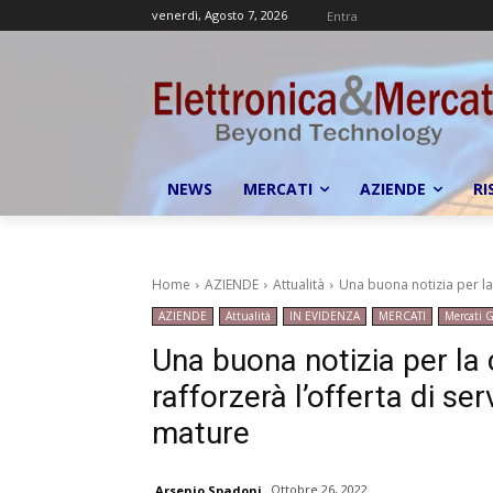
venerdì, Agosto 7, 2026
Entra
NEWS
MERCATI
AZIENDE
RI
Home
AZIENDE
Attualità
Una buona notizia per la 
AZIENDE
Attualità
IN EVIDENZA
MERCATI
Mercati G
Una buona notizia per la
rafforzerà l’offerta di se
mature
Ottobre 26, 2022
Arsenio Spadoni