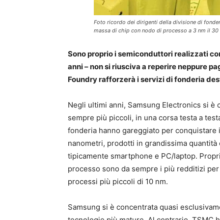
Foto ricordo dei dirigenti della divisione di fonde
massa di chip con nodo di processo a 3 nm il 30
Sono proprio i semiconduttori realizzati con
anni – non si riusciva a reperire neppure 
Foundry rafforzerà i servizi di fonderia dest
Negli ultimi anni, Samsung Electronics si è 
sempre più piccoli, in una corsa testa a test
fonderia hanno gareggiato per conquistare il
nanometri, prodotti in grandissima quantità e
tipicamente smartphone e PC/laptop. Proprio 
processo sono da sempre i più redditizi per
processi più piccoli di 10 nm.
Samsung si è concentrata quasi esclusivamen
tecnologie più mature. Al contrario, TSMC h