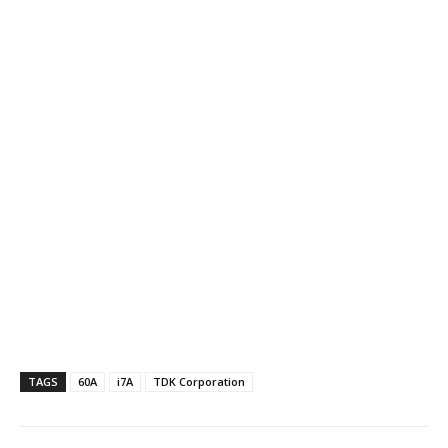
TAGS
60A
i7A
TDK Corporation