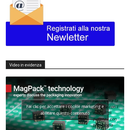
Video in evidenza
Texas
Instruments
raddoppia la
Fai clic per accettare i cookie marketing e
densità con i
moduli di
abilitare questo contenuto
potenza con
tecnologia