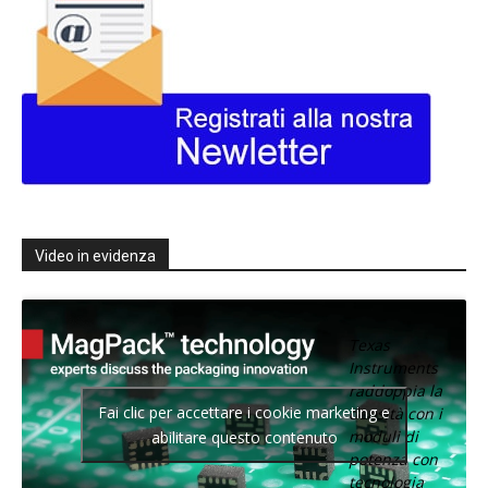
Video in evidenza
Texas
Instruments
raddoppia la
Fai clic per accettare i cookie marketing e
densità con i
moduli di
abilitare questo contenuto
potenza con
tecnologia