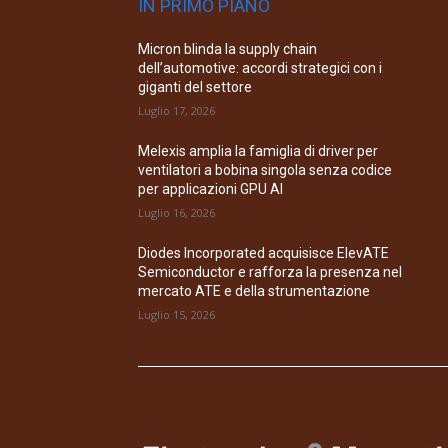
IN PRIMO PIANO
Micron blinda la supply chain
dell’automotive: accordi strategici con i
giganti del settore
Luglio 17, 2026
Melexis amplia la famiglia di driver per
ventilatori a bobina singola senza codice
per applicazioni GPU AI
Luglio 16, 2026
Diodes Incorporated acquisisce ElevATE
Semiconductor e rafforza la presenza nel
mercato ATE e della strumentazione
Luglio 15, 2026