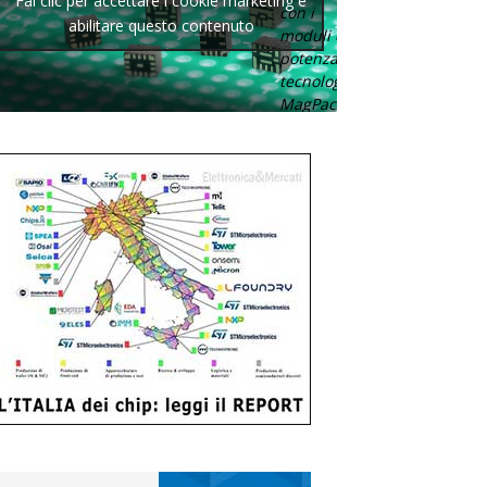
Fai clic per accettare i cookie marketing e
con i
abilitare questo contenuto
moduli di
potenza con
tecnologia
MagPack.