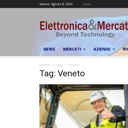
sabato, Agosto 8, 2026
Entra
NEWS
MERCATI
AZIENDE
RI
Home
Tags
Veneto
Tag: Veneto