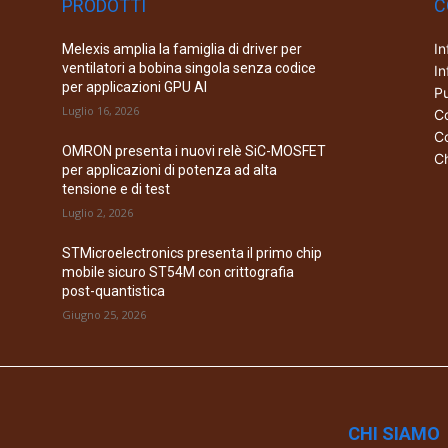
PRODOTTI
C
In
Melexis amplia la famiglia di driver per
ventilatori a bobina singola senza codice
In
per applicazioni GPU AI
Pu
Luglio 16, 2026
Co
Co
OMRON presenta i nuovi relè SiC-MOSFET
Ch
per applicazioni di potenza ad alta
tensione e di test
Luglio 2, 2026
STMicroelectronics presenta il primo chip
mobile sicuro ST54M con crittografia
post-quantistica
Giugno 25, 2026
CHI SIAMO