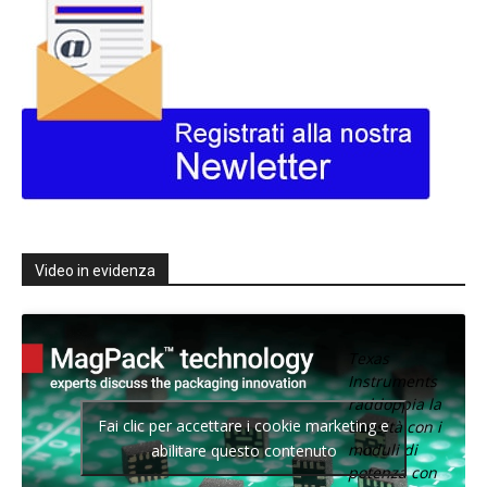
Video in evidenza
Texas
Instruments
raddoppia la
Fai clic per accettare i cookie marketing e
densità con i
moduli di
abilitare questo contenuto
potenza con