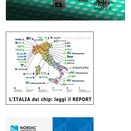
tecnologia
MagPack.