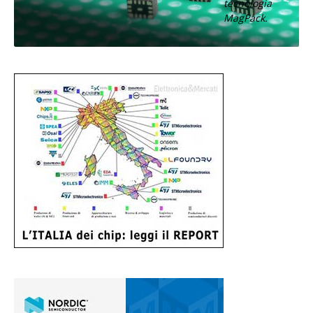
tecnologia
MagPack.