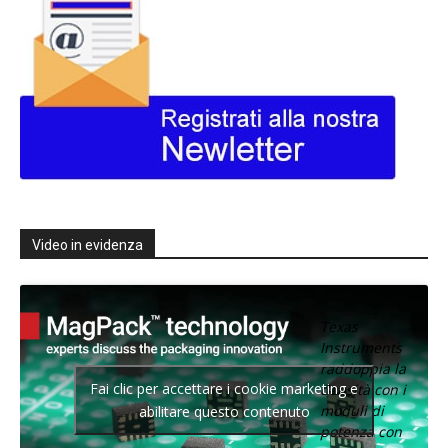
Video in evidenza
Texas
Instruments
raddoppia la
Fai clic per accettare i cookie marketing e
densità con i
moduli di
abilitare questo contenuto
potenza con