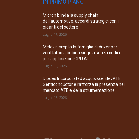
IN PRIMO PIANO
Micron blinda la supply chain
dell’automotive: accordi strategici con i
giganti del settore
Luglio 17, 2026
Melexis amplia la famiglia di driver per
ventilatori a bobina singola senza codice
per applicazioni GPU AI
Luglio 16, 2026
Diodes Incorporated acquisisce ElevATE
Semiconductor e rafforza la presenza nel
mercato ATE e della strumentazione
Luglio 15, 2026