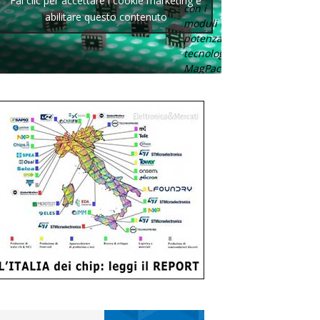
Fai clic per accettare i cookie marketing e
con i
abilitare questo contenuto
moduli di
potenza con
tecnologia
MagPack.