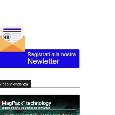
Video in evidenza
Texas
Instruments
raddoppia
la densità