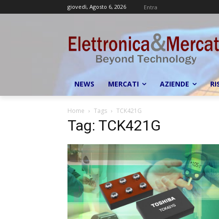
giovedì, Agosto 6, 2026
Entra
NEWS
MERCATI
AZIENDE
RI
Home
Tags
TCK421G
Tag: TCK421G