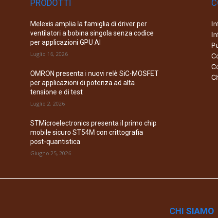
PRODOTTI
C
In
Melexis amplia la famiglia di driver per
ventilatori a bobina singola senza codice
In
per applicazioni GPU AI
Pu
Luglio 16, 2026
Co
Co
OMRON presenta i nuovi relè SiC-MOSFET
Ch
per applicazioni di potenza ad alta
tensione e di test
Luglio 2, 2026
STMicroelectronics presenta il primo chip
mobile sicuro ST54M con crittografia
post-quantistica
Giugno 25, 2026
CHI SIAMO