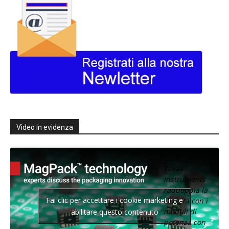
Video in evidenza
Texas
Instruments
raddoppia la
Fai clic per accettare i cookie marketing e
densità con i
moduli di
abilitare questo contenuto
potenza con