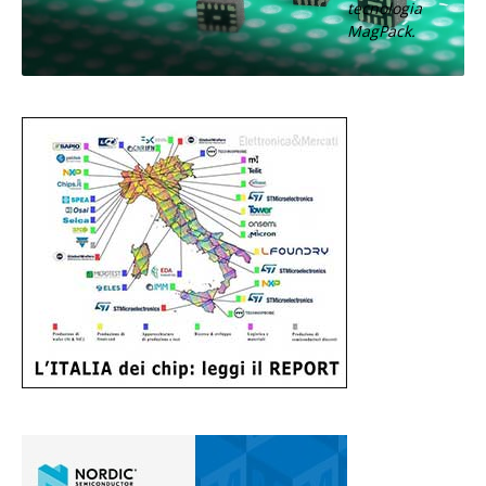
tecnologia
MagPack.